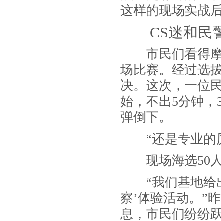
这样的现场实战
CS
迷和民
市民们看得摩
场比赛。经过选
决。这次，一位
始，不出
5
分钟，
弹倒下。
“
还是专业的
现场海选
50
“
我们基地给
察
’
体验活动。
”
昨
息，市民们纷纷