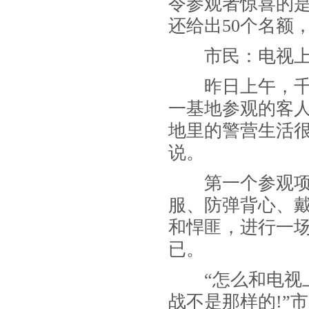
令参观者惊喜的
还给出
50
个名额
市民：电视上
昨日上午，千余
一基地参观的客
地里的警营生活
说。
第一个参观项
服、防弹背心、
和悍匪，进行一
已。
“
怎么和电视
战不是那样的
!”
市