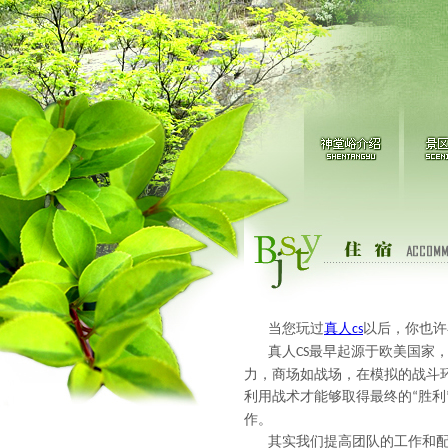
当您玩过
真人
以后，你也许
cs
真人
最早起源于欧美国家
CS
力，商场如战场，在模拟的战斗
利用战术才能够取得最终的
胜利
“
作。
其实我们提高团队的工作和