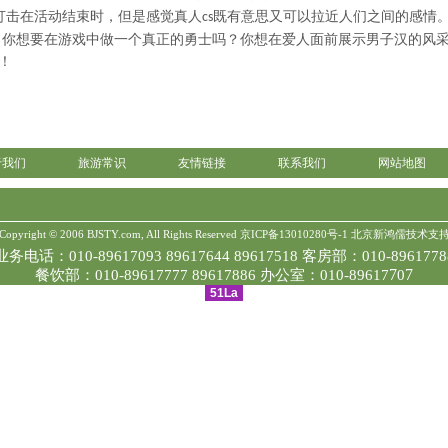
打击在活动结束时，但是感觉真人
既有意思又可以拉近人们之间的
cs
？你想要在游戏中做一个真正的勇士吗？你想在爱人面前展示男子汉的风
！
于我们
旅游常识
友情链接
联系我们
网站地图
Copyright © 2006 BJSTY.com, All Rights Reserved
京ICP备13010280号-1
北京新鸿儒技术支
业务电话：010-89617093 89617644 89617518 客房部：010-8961778
7
7
餐饮部：010-89617777 89617886 办公室：010-89617
0
51La