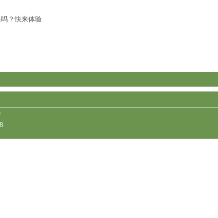
感情。
采吗？快来体验
持
8